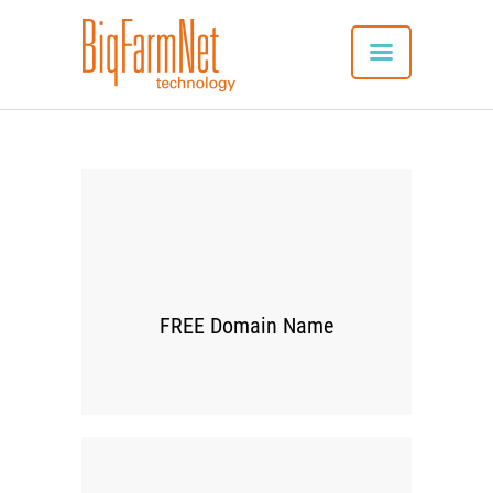
SYSTEM
00
VORTEILE
ANWENDUNG
VERBUNDENE PRODUKTE
FREE Domain Name
APP-DOWNLOAD
NEU: SERVICES
REFERENZEN
KONTAKT
DEUTSCH