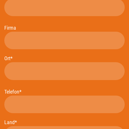
Firma
Ort*
Telefon*
Land*