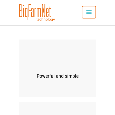
SYSTEM
00
VORTEILE
ANWENDUNG
VERBUNDENE PRODUKTE
Powerful and simple
APP-DOWNLOAD
NEU: SERVICES
REFERENZEN
KONTAKT
DEUTSCH