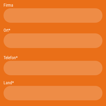
Firma
Ort*
Telefon*
Land*