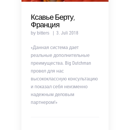
Ксавье Берту,
Франция
3. Juli 2018
by bitters
«Данная система дает
реальные дополнительные
преимущества. Big Dutchman
провел для нас
высококлассную консультацию
и показал себя неизменно
надежным деловым
партнером!»