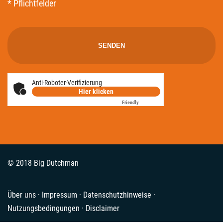
* Pflichtfelder
Anti-Roboter-Verifizierung
Hier klicken
Friendly
Captcha ⇗
© 2018 Big Dutchman
Über uns
·
Impressum
·
Datenschutzhinweise
·
Nutzungsbedingungen
·
Disclaimer