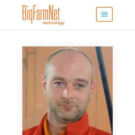
SYSTEM
VORTEILE
ANWENDUNG
VERBUNDENE PRODUKTE
APP-DOWNLOAD
NEU: SERVICES
REFERENZEN
KONTAKT
DEUTSCH