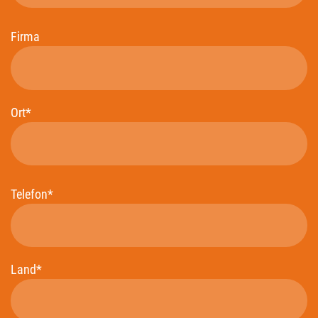
Firma
Ort*
Telefon*
Land*