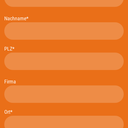
Nachname*
PLZ*
Firma
Ort*