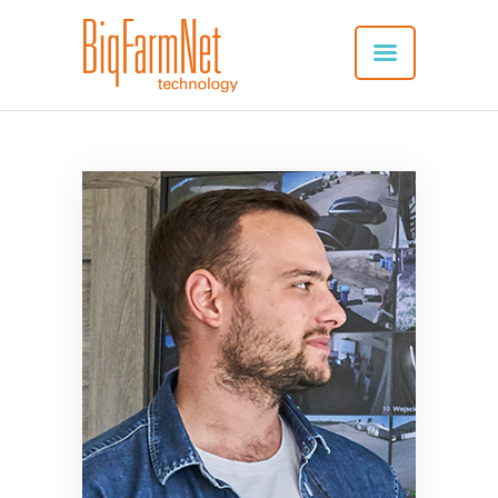
SYSTEM
VORTEILE
ANWENDUNG
VERBUNDENE PRODUKTE
APP-DOWNLOAD
NEU: SERVICES
REFERENZEN
KONTAKT
DEUTSCH