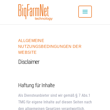
ALLGEMEINE
SYSTEM
NUTZUNGSBEDINGUNGEN DER
VORTEILE
WEBSITE
ANWENDUNG
Disclaimer
VERBUNDENE PRODUKTE
APP-DOWNLOAD
NEU: SERVICES
Haftung für Inhalte
REFERENZEN
KONTAKT
Als Diensteanbieter sind wir gemäß § 7 Abs.1
DEUTSCH
TMG für eigene Inhalte auf diesen Seiten nach
den allgemeinen Gesetzen verantwortlich.