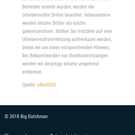
Betreiber erstellt wurden, werden die
Urheberrechte Dritter beachtet. Insbesondere
werden Inhalte Dritter als solche
gekennzeichnet. Sollten Sie trotzdem auf eine
Urheberrechtsverletzung aufmerksam werden,
bitten wir um einen entsprechenden Hinweis.
Bei Bekanntwerden von Rechtsverletzungen
werden wir derartige Inhalte umgehend
entfernen.
Quelle:
eRecht24
© 2018 Big Dutchman