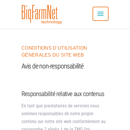
CONDITIONS D’UTILISATION
SYSTÈME
GÉNÉRALES DU SITE WEB
AVANTAGES
Avis de non-responsabilité
UTILISATION
PRODUITS RELIÉS
TÉLÉCHARGER L’APPLICATION
Responsabilité relative aux contenus
RÉFÉRENCES
CONTACT
En tant que prestataires de services nous
FRANÇAIS
sommes responsables de notre propre
contenu sur notre site web conformément au
paragraphe 7 alinéa 1 de la TMG (loi