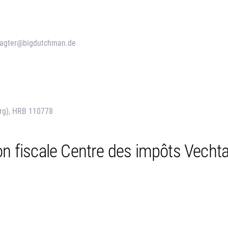
tragter@bigdutchman.de
urg), HRB 110778
on fiscale Centre des impôts Vechta