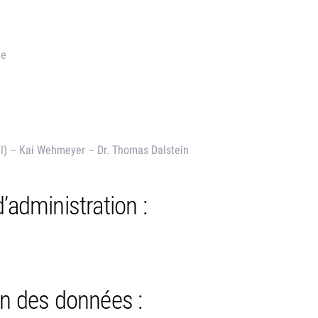
de
ral) – Kai Wehmeyer – Dr. Thomas Dalstein
’administration :
on des données :