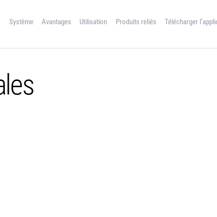
SYSTÈME
Système
Avantages
Utilisation
Produits reliés
Télécharger l’appli
AVANTAGES
UTILISATION
ales
PRODUITS RELIÉS
TÉLÉCHARGER
L’APPLICATION
RÉFÉRENCES
CONTACT
FRANÇAIS